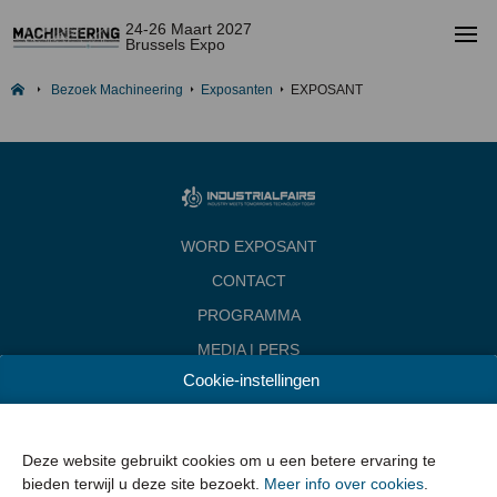
24-26 Maart 2027
Brussels Expo
Bezoek Machineering
Exposanten
EXPOSANT
WORD EXPOSANT
CONTACT
PROGRAMMA
MEDIA | PERS
Cookie-instellingen
INDUSTRIALFAIRS
Data & Openingsuren
Woensdag 24 maart 2027 van 10.00 - 18.00
Deze website gebruikt cookies om u een betere ervaring te
Donderdag 25 maart 2027 van 10.00 - 22.00
bieden terwijl u deze site bezoekt.
Meer info over cookies
.