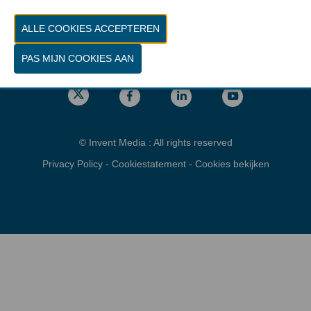
Vrijdag 26 maart 2027 van 10.00 - 16.00
Locatie
gps: Parking C - Romeinsesteenweg
1853 Brussel
© Invent Media : All rights reserved
Privacy Policy
-
Cookiestatement
-
Cookies bekijken