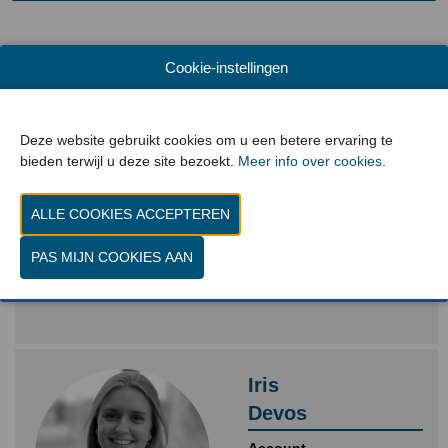
Cookie-instellingen
TEAM MACHINEERING
Evelien
Deze website gebruikt cookies om u een betere ervaring te
Desmyttere
bieden terwijl u deze site bezoekt.
Meer info over cookies
.
Sr. Account Manager
e-mail Evelien
+32 56 24 59 41
Iris
Devos