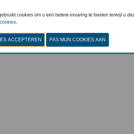
© Invent Media : All rights reserved
ebruikt cookies om u een betere ervaring te bieden terwijl u dez
Privacy Policy
-
Cookiestatement
-
Cookies bekijken
 cookies
.