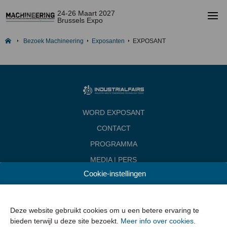
24-26 Maart 2027
Brussels Expo
Bezoek Machineering
Exposanten
EXPOSANT
WORD EXPOSANT
CONTACT
PROGRAMMA
MEDIA | PERS
Cookie-instellingen
INDUSTRIALFAIRS
Data & Openingsuren
Woensdag 24 maart 2027 van 10.00 - 18.00
Deze website gebruikt cookies om u een betere ervaring te
Donderdag 25 maart 2027 van 10.00 - 22.00
bieden terwijl u deze site bezoekt.
Meer info over cookies
.