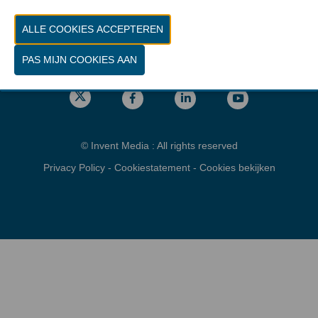
Vrijdag 26 maart 2027 van 10.00 - 16.00
Locatie
gps: Parking C - Romeinsesteenweg
1853 Brussel
© Invent Media : All rights reserved
Privacy Policy
-
Cookiestatement
-
Cookies bekijken