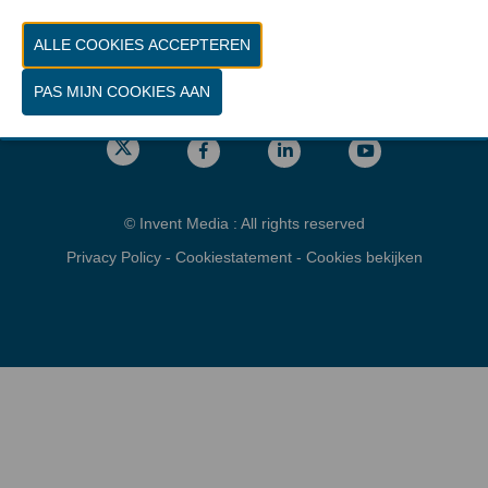
Vrijdag 26 maart 2027 van 10.00 - 16.00
Locatie
gps: Parking C - Romeinsesteenweg
1853 Brussel
© Invent Media : All rights reserved
Privacy Policy
-
Cookiestatement
-
Cookies bekijken