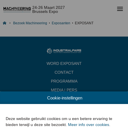
24-26 Maart 2027
Brussels Expo
Bezoek Machineering
Exposanten
EXPOSANT
WORD EXPOSANT
CONTACT
PROGRAMMA
MEDIA | PERS
Cookie-instellingen
INDUSTRIALFAIRS
Data & Openingsuren
Woensdag 24 maart 2027 van 10.00 - 18.00
Deze website gebruikt cookies om u een betere ervaring te
Donderdag 25 maart 2027 van 10.00 - 22.00
bieden terwijl u deze site bezoekt.
Meer info over cookies
.