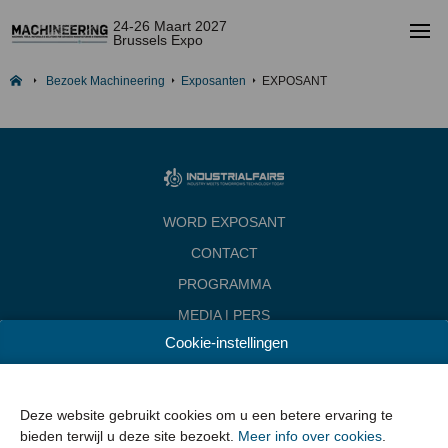
24-26 Maart 2027
Brussels Expo
Bezoek Machineering
Exposanten
EXPOSANT
WORD EXPOSANT
CONTACT
PROGRAMMA
MEDIA | PERS
Cookie-instellingen
INDUSTRIALFAIRS
Data & Openingsuren
Woensdag 24 maart 2027 van 10.00 - 18.00
Deze website gebruikt cookies om u een betere ervaring te
Donderdag 25 maart 2027 van 10.00 - 22.00
bieden terwijl u deze site bezoekt.
Meer info over cookies
.