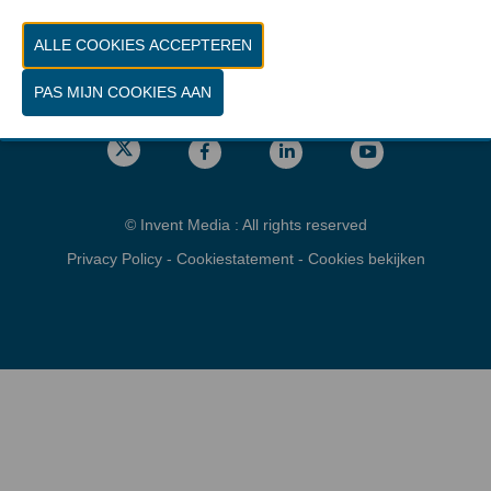
Vrijdag 26 maart 2027 van 10.00 - 16.00
Locatie
gps: Parking C - Romeinsesteenweg
1853 Brussel
© Invent Media : All rights reserved
Privacy Policy
-
Cookiestatement
-
Cookies bekijken