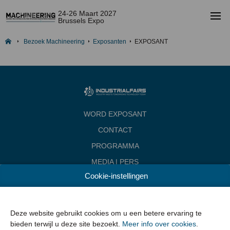
24-26 Maart 2027
Brussels Expo
Bezoek Machineering
Exposanten
EXPOSANT
WORD EXPOSANT
CONTACT
PROGRAMMA
MEDIA | PERS
Cookie-instellingen
INDUSTRIALFAIRS
Data & Openingsuren
Woensdag 24 maart 2027 van 10.00 - 18.00
Deze website gebruikt cookies om u een betere ervaring te
Donderdag 25 maart 2027 van 10.00 - 22.00
bieden terwijl u deze site bezoekt.
Meer info over cookies
.