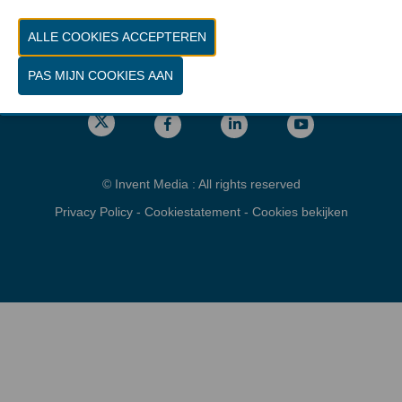
Vrijdag 26 maart 2027 van 10.00 - 16.00
Locatie
gps: Parking C - Romeinsesteenweg
1853 Brussel
© Invent Media : All rights reserved
Privacy Policy
-
Cookiestatement
-
Cookies bekijken