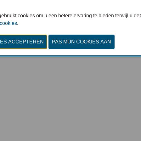
© Invent Media : All rights reserved
ebruikt cookies om u een betere ervaring te bieden terwijl u dez
Privacy Policy
-
Cookiestatement
-
Cookies bekijken
 cookies
.