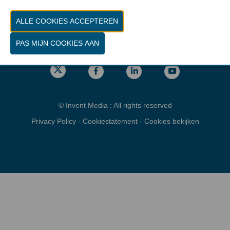
Vrijdag 26 maart 2027 van 10.00 - 16.00
Locatie
gps: Parking C - Romeinsesteenweg
1853 Brussel
© Invent Media : All rights reserved
Privacy Policy
-
Cookiestatement
-
Cookies bekijken