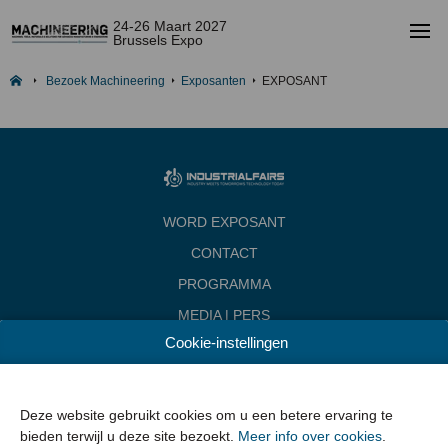
24-26 Maart 2027
Brussels Expo
Bezoek Machineering
Exposanten
EXPOSANT
WORD EXPOSANT
CONTACT
PROGRAMMA
MEDIA | PERS
Cookie-instellingen
INDUSTRIALFAIRS
Data & Openingsuren
Woensdag 24 maart 2027 van 10.00 - 18.00
Deze website gebruikt cookies om u een betere ervaring te
Donderdag 25 maart 2027 van 10.00 - 22.00
bieden terwijl u deze site bezoekt.
Meer info over cookies
.