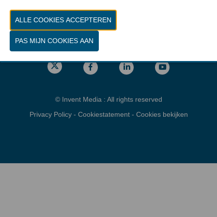
Vrijdag 26 maart 2027 van 10.00 - 16.00
Locatie
gps: Parking C - Romeinsesteenweg
1853 Brussel
© Invent Media : All rights reserved
Privacy Policy
-
Cookiestatement
-
Cookies bekijken