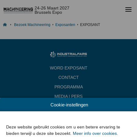
24-26 Maart 2027
Brussels Expo
Bezoek Machineering
Exposanten
EXPOSANT
WORD EXPOSANT
CONTACT
PROGRAMMA
MEDIA | PERS
Cookie-instellingen
INDUSTRIALFAIRS
Data & Openingsuren
Woensdag 24 maart 2027 van 10.00 - 18.00
Deze website gebruikt cookies om u een betere ervaring te
Donderdag 25 maart 2027 van 10.00 - 22.00
bieden terwijl u deze site bezoekt.
Meer info over cookies
.