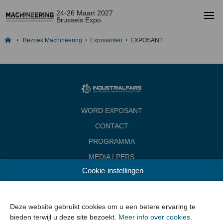
24-26 Maart 2027
Brussels Expo
Bezoek Machineering
Exposanten
EXPOSANT
WORD EXPOSANT
CONTACT
PROGRAMMA
MEDIA | PERS
Cookie-instellingen
INDUSTRIALFAIRS
Data & Openingsuren
Woensdag 24 maart 2027 van 10.00 - 18.00
Deze website gebruikt cookies om u een betere ervaring te
Donderdag 25 maart 2027 van 10.00 - 22.00
bieden terwijl u deze site bezoekt.
Meer info over cookies
.