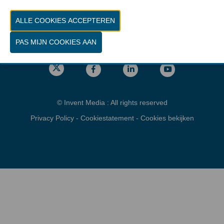
Vrijdag 26 maart 2027 van 10.00 - 16.00
Locatie
gps: Parking C - Romeinsesteenweg
1853 Brussel
© Invent Media : All rights reserved
Privacy Policy
-
Cookiestatement
-
Cookies bekijken