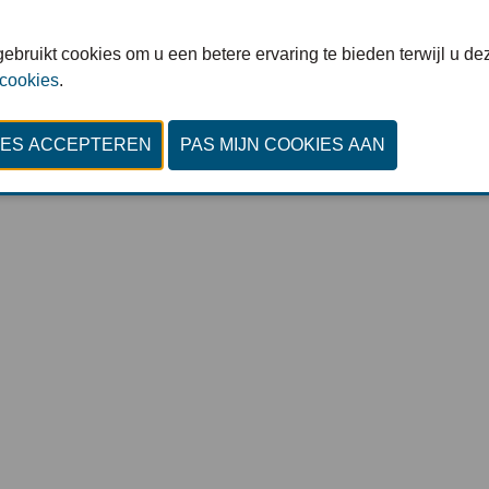
© Invent Media : All rights reserved
ebruikt cookies om u een betere ervaring te bieden terwijl u dez
Privacy Policy
-
Cookiestatement
-
Cookies bekijken
 cookies
.