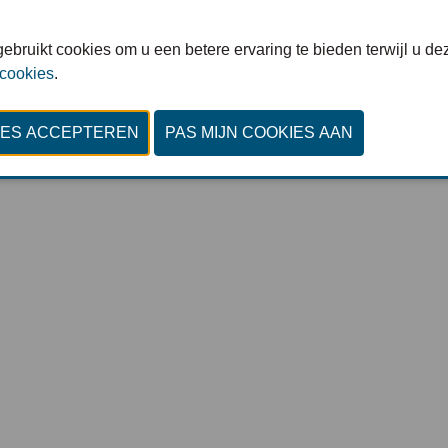
© Invent Media : All rights reserved
ebruikt cookies om u een betere ervaring te bieden terwijl u dez
Privacy Policy
-
Cookiestatement
-
Cookies bekijken
 cookies
.