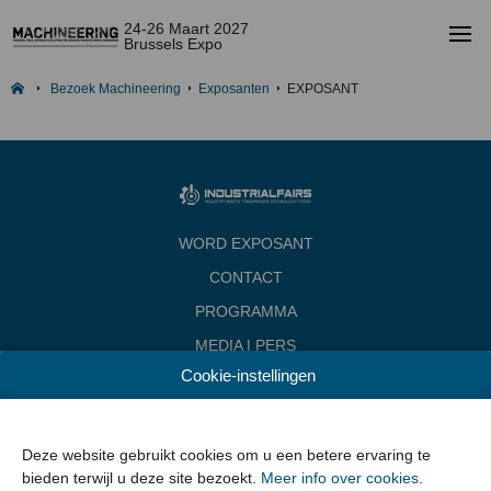
24-26 Maart 2027
Brussels Expo
Bezoek Machineering
Exposanten
EXPOSANT
WORD EXPOSANT
CONTACT
PROGRAMMA
MEDIA | PERS
Cookie-instellingen
INDUSTRIALFAIRS
Data & Openingsuren
Woensdag 24 maart 2027 van 10.00 - 18.00
Deze website gebruikt cookies om u een betere ervaring te
Donderdag 25 maart 2027 van 10.00 - 22.00
bieden terwijl u deze site bezoekt.
Meer info over cookies
.