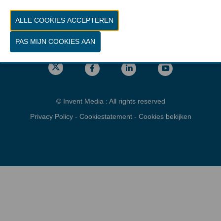
Vrijdag 26 maart 2027 van 10.00 - 16.00
Locatie
gps: Parking C - Romeinsesteenweg
1853 Brussel
© Invent Media : All rights reserved
Privacy Policy
-
Cookiestatement
-
Cookies bekijken