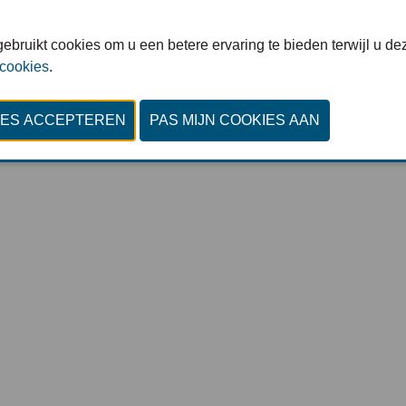
© Invent Media : All rights reserved
ebruikt cookies om u een betere ervaring te bieden terwijl u dez
Privacy Policy
-
Cookiestatement
-
Cookies bekijken
 cookies
.