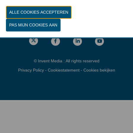
Vrijdag 26 maart 2027 van 10.00 - 16.00
Locatie
gps: Parking C - Romeinsesteenweg
1853 Brussel
© Invent Media : All rights reserved
Privacy Policy
-
Cookiestatement
-
Cookies bekijken