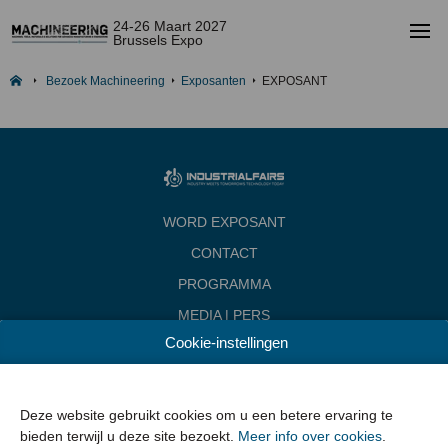
24-26 Maart 2027
Brussels Expo
Bezoek Machineering
Exposanten
EXPOSANT
WORD EXPOSANT
CONTACT
PROGRAMMA
MEDIA | PERS
Cookie-instellingen
INDUSTRIALFAIRS
Data & Openingsuren
Woensdag 24 maart 2027 van 10.00 - 18.00
Deze website gebruikt cookies om u een betere ervaring te
Donderdag 25 maart 2027 van 10.00 - 22.00
bieden terwijl u deze site bezoekt.
Meer info over cookies
.