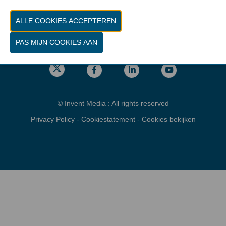
Vrijdag 26 maart 2027 van 10.00 - 16.00
Locatie
gps: Parking C - Romeinsesteenweg
1853 Brussel
© Invent Media : All rights reserved
Privacy Policy
-
Cookiestatement
-
Cookies bekijken