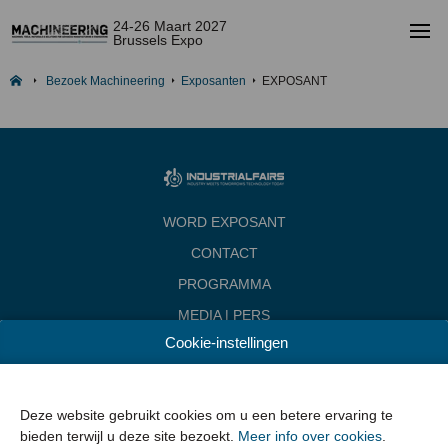
24-26 Maart 2027
Brussels Expo
Bezoek Machineering
Exposanten
EXPOSANT
WORD EXPOSANT
CONTACT
PROGRAMMA
MEDIA | PERS
Cookie-instellingen
INDUSTRIALFAIRS
Data & Openingsuren
Woensdag 24 maart 2027 van 10.00 - 18.00
Deze website gebruikt cookies om u een betere ervaring te
Donderdag 25 maart 2027 van 10.00 - 22.00
bieden terwijl u deze site bezoekt.
Meer info over cookies
.